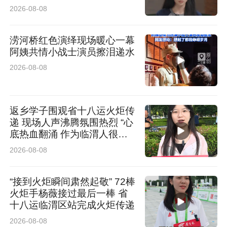
2026-08-08
涝河桥红色演绎现场暖心一幕
阿姨共情小战士演员擦泪递水
2026-08-08
返乡学子围观省十八运火炬传
递 现场人声沸腾氛围热烈 “心
底热血翻涌 作为临渭人很荣
耀”
2026-08-08
“接到火炬瞬间肃然起敬” 72棒
火炬手杨薇接过最后一棒 省
十八运临渭区站完成火炬传递
2026-08-08