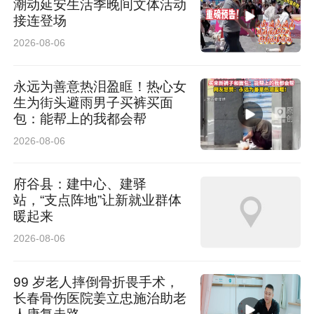
潮动延安生活季晚间文体活动
接连登场
2026-08-06
永远为善意热泪盈眶！热心女
生为街头避雨男子买裤买面
包：能帮上的我都会帮
2026-08-06
府谷县：建中心、建驿
站，“支点阵地”让新就业群体
暖起来
2026-08-06
99 岁老人摔倒骨折畏手术，
长春骨伤医院姜立忠施治助老