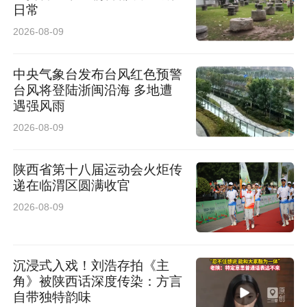
日常
守护百姓健康，步履永不停歇。今后，该院将继
2026-08-09
续立足本职、主动担当，常态化深入社区开展便
中央气象台发布台风红色预警
民服务。将始终以群众需求为导向，用专业践行
台风将登陆浙闽沿海 多地遭
医者初心，用心用情筑牢基层公共卫生防线，全
遇强风雨
2026-08-09
力护航群众身心健康。
来源：汉中市中心医院
陕西省第十八届运动会火炬传
递在临渭区圆满收官
2026-08-09
沉浸式入戏！刘浩存拍《主
角》被陕西话深度传染：方言
自带独特韵味