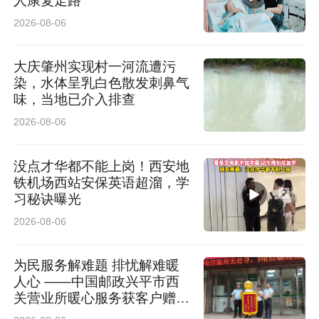
人康复走路
2026-08-06
大庆肇州实现村一河流遭污
染，水体呈乳白色散发刺鼻气
味，当地已介入排查
2026-08-06
没点才华都不能上岗！西安地
铁机场西站安保英语超溜，学
习秘诀曝光
2026-08-06
为民服务解难题 排忧解难暖
人心 ——中国邮政兴平市西
关营业所暖心服务获客户赠送
锦旗