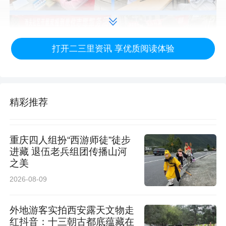
打开二三里资讯 享优质阅读体验
精彩推荐
重庆四人组扮“西游师徒”徒步
进藏 退伍老兵组团传播山河
本次活动累计服务群众数百人次，让群众足不出
之美
社区即可享受专业诊疗。活动不仅有效拉近了医
2026-08-09
患距离，更显著提升了居民的自我健康管理意识
外地游客实拍西安露天文物走
与防病保健能力，获得了社区居民的一致好评。
红抖音：十三朝古都底蕴藏在