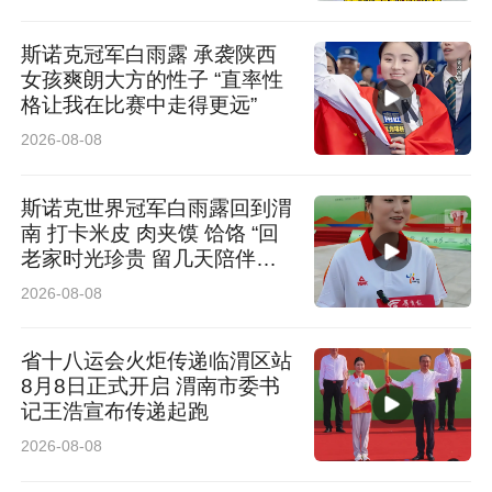
斯诺克冠军白雨露 承袭陕西
女孩爽朗大方的性子 “直率性
格让我在比赛中走得更远”
2026-08-08
斯诺克世界冠军白雨露回到渭
南 打卡米皮 肉夹馍 饸饹 “回
老家时光珍贵 留几天陪伴长
辈”
2026-08-08
省十八运会火炬传递临渭区站
8月8日正式开启 渭南市委书
记王浩宣布传递起跑
2026-08-08