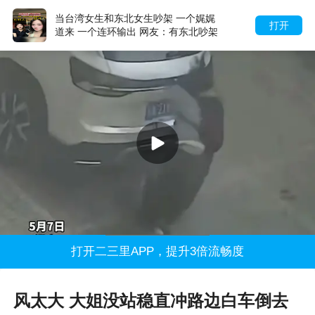
当台湾女生和东北女生吵架 一个娓娓
打开
道来 一个连环输出 网友：有东北吵架
训练班吗？
打开二三里APP，提升3倍流畅度
风太大 大姐没站稳直冲路边白车倒去