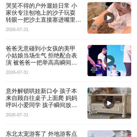
哭笑不得的户外遛娃日常 小
家伙专注刨地上的沙子玩耍
转眼一把沙土直接塞进嘴里品
尝 网友：主打一个万物皆可
2026-07-31
尝一尝
爸爸无意碰到小女孩的美甲
小姑娘当场生气 拒绝配合表
演 被爸爸一把举高高瞬间喜
笑颜开 网友：前一秒生气 下
2026-07-31
一秒沦陷
意外解锁哄娃新口令 孩子本
来自顾自往桌子上面爬 妈妈
呼叫小爱同学 孩子瞬间放弃
网友：以后管娃可以不用喊大
2026-07-31
名了
东北太宠游客了 外地游客点