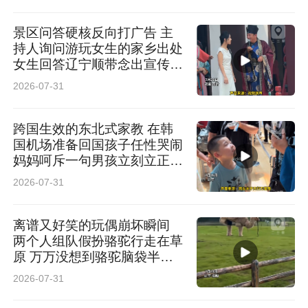
景区问答硬核反向打广告 主
持人询问游玩女生的家乡出处
女生回答辽宁顺带念出宣传标
语 网友：主打一个公费出门
2026-07-31
给老家打广告
跨国生效的东北式家教 在韩
国机场准备回国孩子任性哭闹
妈妈呵斥一句男孩立刻立正站
定 网友：走遍天下 妈妈最大
2026-07-31
离谱又好笑的玩偶崩坏瞬间
两个人组队假扮骆驼行走在草
原 万万没想到骆驼脑袋半路
直接掉落 网友：“骆驼”知道低
2026-07-31
头你对象不会低头