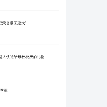
把荣誉带回建大”
杯是大伙送给母校校庆的礼物
亚季军