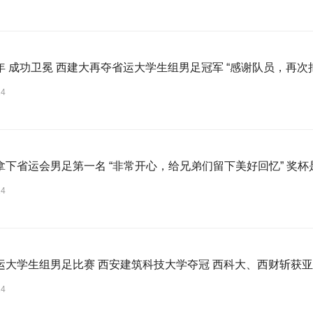
年 成功卫冕 西建大再夺省运大学生组男足冠军 “感谢队员，再次
24
拿下省运会男足第一名 “非常开心，给兄弟们留下美好回忆” 奖
24
运大学生组男足比赛 西安建筑科技大学夺冠 西科大、西财斩获
24