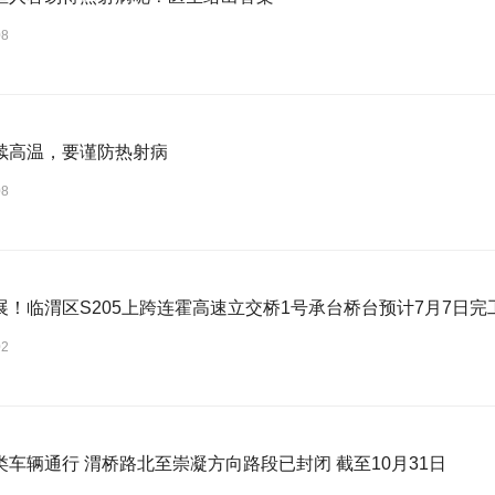
08
续高温，要谨防热射病
08
展！临渭区S205上跨连霍高速立交桥1号承台桥台预计7月7日完
02
类车辆通行 渭桥路北至崇凝方向路段已封闭 截至10月31日