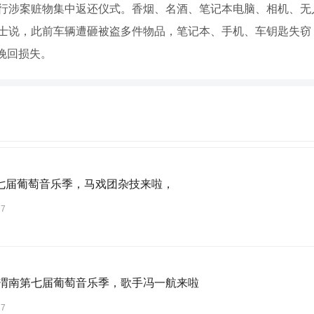
举行涉案赃物集中返还仪式。香烟、名酒、笔记本电脑、相机、无
女士说，此前车辆遭砸被盗多件物品，笔记本、手机、车钥匙失窃
挽回损失。
七届葡萄音乐季，马戏团杂技来啦，
27
6年渭南第七届葡萄音乐季，歌手冯一航来啦
27