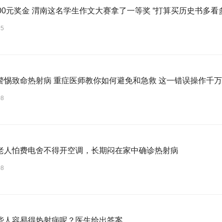
000元奖金 渭南这名学生作文大赛拿了一等奖 “打算买历史书多看
15
警惕致命热射病 重症医师教你如何避免和急救 这一错误操作千
08
老人怕费电舍不得开空调，长期闷在家中确诊热射病
08
些人容易得热射病呢？医生给出答案