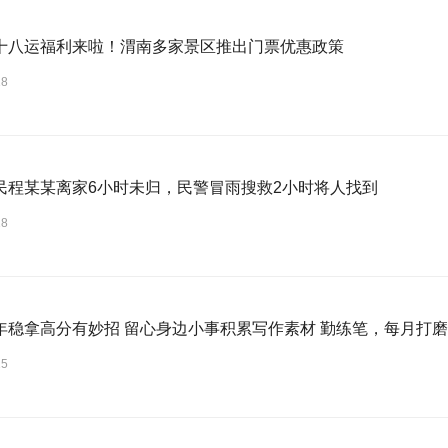
十八运福利来啦！渭南多家景区推出门票优惠政策
18
民程某某离家6小时未归，民警冒雨搜救2小时将人找到
18
年稳拿高分有妙招 留心身边小事积累写作素材 勤练笔，每月打
15