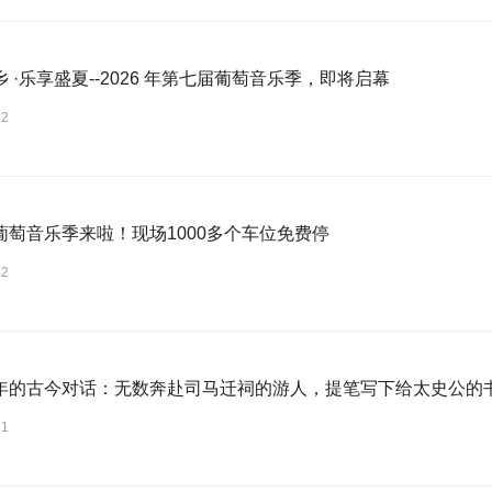
 ·乐享盛夏--2026 年第七届葡萄音乐季，即将启幕
22
葡萄音乐季来啦！现场1000多个车位免费停
22
年的古今对话：无数奔赴司马迁祠的游人，提笔写下给太史公的
21