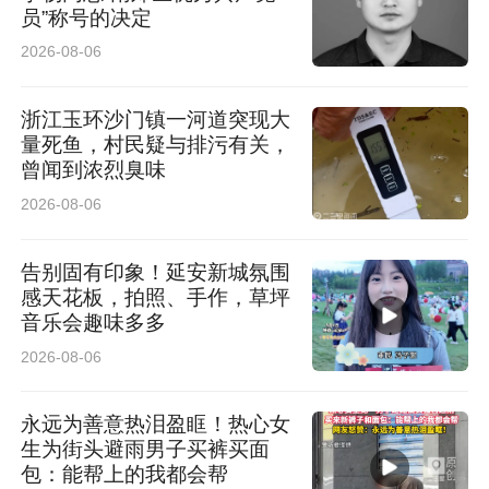
员”称号的决定
2026-08-06
浙江玉环沙门镇一河道突现大
量死鱼，村民疑与排污有关，
曾闻到浓烈臭味
2026-08-06
告别固有印象！延安新城氛围
感天花板，拍照、手作，草坪
音乐会趣味多多
2026-08-06
永远为善意热泪盈眶！热心女
生为街头避雨男子买裤买面
包：能帮上的我都会帮