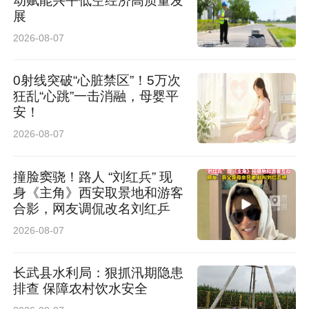
动赋能兴平低空经济高质量发
展
下一步，礼泉县将持续紧盯天气变化和农事进
2026-08-07
度，动态优化农机调配方案，无缝衔接粮食晾
晒、秋粮播种等各项服务，常态化开展暖心助农
0射线突破“心脏禁区”！5万次
狂乱“心跳”一击消融，母婴平
志愿服务，把便民惠农举措落到实处、暖到民
安！
心，全力守护老百姓“粮袋子”，以实干夯实粮食
2026-08-07
丰收根基。（张丁）
撞脸窦骁！路人 “刘红兵” 现
身《主角》西安取景地和游客
来源：中共礼泉县委宣传部
合影，网友调侃改名刘红乒
2026-08-07
长武县水利局：狠抓汛期隐患
排查 保障农村饮水安全