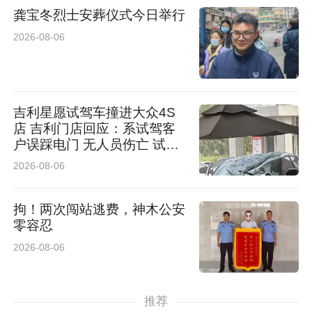
龚宝冬烈士安葬仪式今日举行
2026-08-06
吉利星愿试驾车撞进大众4S
店 吉利门店回应：系试驾客
户误踩电门 无人员伤亡 试驾
车有全额保险
2026-08-06
拘！两次闯站逃费，神木公安
零容忍
2026-08-06
推荐