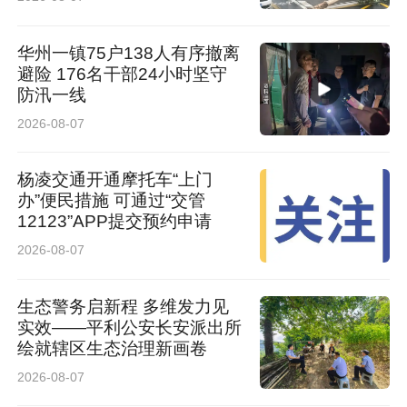
太专业了
华州一镇75户138人有序撤离
避险 176名干部24小时坚守
防汛一线
2026-08-07
杨凌交通开通摩托车“上门
办”便民措施 可通过“交管
12123”APP提交预约申请
2026-08-07
生态警务启新程 多维发力见
实效——平利公安长安派出所
绘就辖区生态治理新画卷
2026-08-07