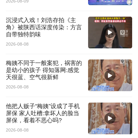
2026-08-09
上的‘三夏’服务特别贴心，各村村委会全面向我们
开放，热水、充电、休息区、简易维修工具一应
沉浸式入戏！刘浩存拍《主
俱全，干部还上门协调作业、排忧解难，我们心
角》被陕西话深度传染：方言
自带独特韵味
里很温暖。接下来我们会规范作业、诚信服务，
2026-08-08
全力确保小麦颗粒归仓。”
梅姨不同于一般案犯，祸害的
是幼小的孩子 得知落网:感觉
天很蓝、空气很新鲜
2026-08-08
他把人贩子“梅姨”设成了手机
屏保 家人吐槽:拿坏人的脸当
屏保，看着不恶心吗?
2026-08-08