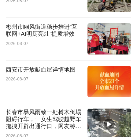
2026-08-07
彬州市豳风街道稳步推进“互
联网+AI明厨亮灶”提质增效
2026-08-07
西安市开放献血屋详情地图
2026-08-07
长春市暴风雨致一处树木倒塌
阻碍行车，一女生驾驶越野车
拖拽开辟出通行口，网友称赞
女司机拖拽时放缆旗还慢速！
2026-08-07