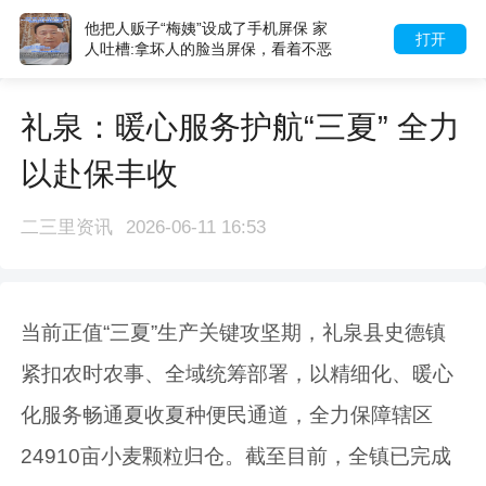
返乡学子围观省十八运火炬传递 现场
打开
人声沸腾氛围热烈 “心底热血翻涌 作为
临渭人很荣耀”
礼泉：暖心服务护航“三夏” 全力
以赴保丰收
二三里资讯
2026-06-11 16:53
当前正值“三夏”生产关键攻坚期，礼泉县史德镇
紧扣农时农事、全域统筹部署，以精细化、暖心
化服务畅通夏收夏种便民通道，全力保障辖区
24910亩小麦颗粒归仓。截至目前，全镇已完成