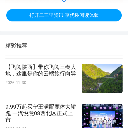
打开二三里资讯 享优质阅读体验
精彩推荐
【飞阅陕西】带你飞阅三秦大
地，这里是你的云端旅行向导
2026-11-30
9.99万起买宁王满配宽体大轿
来自四川德阳的农机手雷春建，谈及镇上的暖心
跑 一汽悦意08西北区正式上
服务说道：“今年来到礼泉县史德镇收割小麦，镇
市