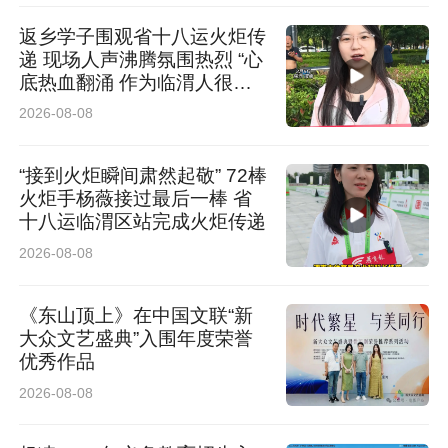
史德镇组建党员+志愿者助农服务小分队，常态
返乡学子围观省十八运火炬传
递 现场人声沸腾氛围热烈 “心
化深入田间地头，为农户和农机手配送物资、协
底热血翻涌 作为临渭人很荣
调农机调度、化解作业纠纷，重点帮扶留守老
耀”
2026-08-08
人、脱贫户及缺劳力家庭抢收抢种；针对零散、
“接到火炬瞬间肃然起敬” 72棒
边角地块大型农机作业受限问题，及时调配小型
火炬手杨薇接过最后一棒 省
机械补位作业，确保小麦应收尽收、不留死角。
十八运临渭区站完成火炬传递
2026-08-08
同时，开展秸秆禁烧宣传，依托村级大喇叭、流
动宣传车宣讲禁烧政策、普及综合利用知识，引
《东山顶上》在中国文联“新
导群众科学处置秸秆，严守全域零火点底线，筑
大众文艺盛典”入围年度荣誉
优秀作品
牢乡村生态安全防线。
2026-08-08