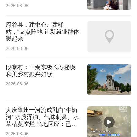
2026-08-06
府谷县：建中心、建驿
站，“支点阵地”让新就业群体
暖起来
2026-08-06
段寨村：三秦东极长寿秘境
和美乡村振兴如歌
2026-08-06
大庆肇州一河流成乳白“牛奶
河” 水质浑浊、气味刺鼻、水
草枯黄腐烂 当地回应：已介
入排查
2026-08-06