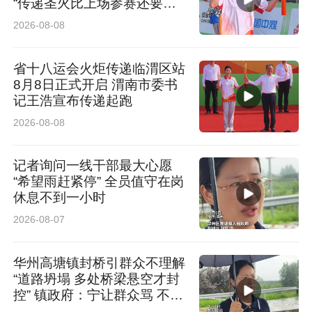
“传递圣火比上场参赛还要紧
张”
2026-08-08
省十八运会火炬传递临渭区站
8月8日正式开启 渭南市委书
记王浩宣布传递起跑
2026-08-08
记者询问一线干部最大心愿
“希望雨赶紧停” 全员值守在岗
休息不到一小时
2026-08-07
华州高塘镇封桥引群众不理解
“道路坍塌 多处桥梁悬空才封
控” 镇政府：宁让群众骂 不让
群众哭