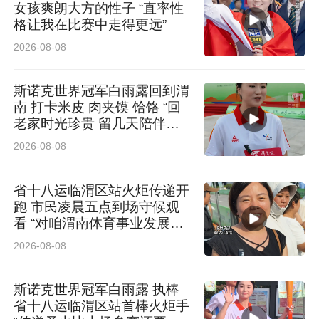
女孩爽朗大方的性子 “直率性
格让我在比赛中走得更远”
2026-08-08
斯诺克世界冠军白雨露回到渭
南 打卡米皮 肉夹馍 饸饹 “回
老家时光珍贵 留几天陪伴长
辈”
2026-08-08
省十八运临渭区站火炬传递开
跑 市民凌晨五点到场守候观
看 “对咱渭南体育事业发展充
满信心”
2026-08-08
斯诺克世界冠军白雨露 执棒
省十八运临渭区站首棒火炬手