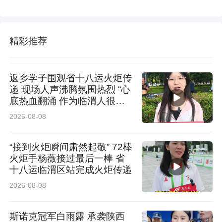
精彩推荐
返乡学子围观省十八运火炬传
递 现场人声沸腾氛围热烈 “心
底热血翻涌 作为临渭人很荣
耀”
2026-08-08
“接到火炬瞬间肃然起敬” 72棒
火炬手杨薇接过最后一棒 省
十八运临渭区站完成火炬传递
2026-08-08
斯诺克冠军白雨露 承袭陕西