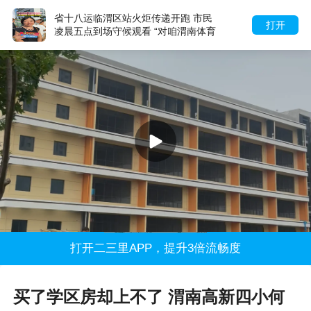
斯诺克世界冠军白雨露 执棒省十八运
打开
临渭区站首棒火炬手 “传递圣火比上场
参赛还要紧张”
打开二三里APP，提升3倍流畅度
买了学区房却上不了 渭南高新四小何