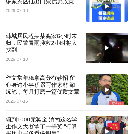
多家景区推出门票优惠政策
2026-07-18
韩城居民程某某离家6小时未
归，民警冒雨搜救2小时将人
找到
2026-07-18
作文常年稳拿高分有妙招 留
心身边小事积累写作素材 勤
练笔，每月打磨一篇优质文章
2026-07-15
领到1000元奖金 渭南这名学
生作文大赛拿了一等奖 “打算
买历史书多看多积累”