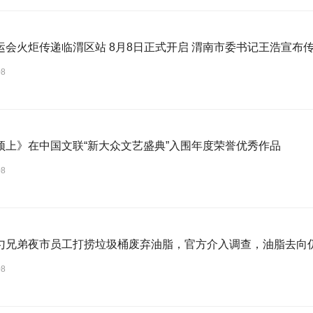
运会火炬传递临渭区站 8月8日正式开启 渭南市委书记王浩宣布
08
顶上》在中国文联“新大众文艺盛典”入围年度荣誉优秀作品
08
勺兄弟夜市员工打捞垃圾桶废弃油脂，官方介入调查，油脂去向
08