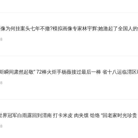
”画像为何挂案头七年不撤?模拟画像专家林宇辉:她激起了全国人
08
火炬瞬间肃然起敬” 72棒火炬手杨薇接过最后一棒 省十八运临渭
08
斯诺克世界冠军白雨露回到渭南 打卡米皮 肉夹馍 饸
08