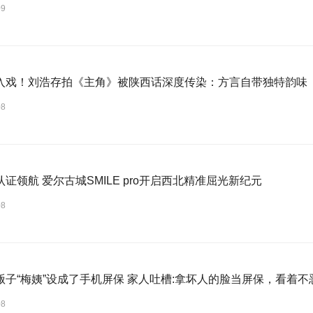
09
入戏！刘浩存拍《主角》被陕西话深度传染：方言自带独特韵味
08
证领航 爱尔古城SMILE pro开启西北精准屈光新纪元
08
贩子“梅姨”设成了手机屏保 家人吐槽:拿坏人的脸当屏保，看着不
08