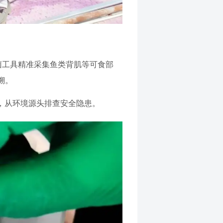
菌工具精准采集鱼类背肌等可食部
溯。
测，从环境源头排查安全隐患。