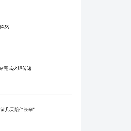
的愤怒
区站完成火炬传递
饹 “回老家时光珍贵 留几天陪伴长辈”