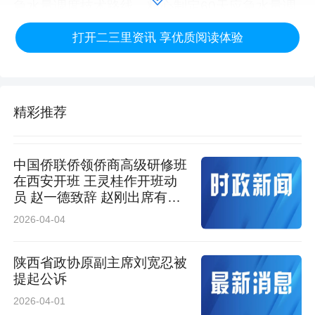
急水量调度技术路线，精心制定60天应急水量调
度“作战图”。宜君县新打机井6眼，印台区采取措
打开二三里资讯 享优质阅读体验
施积极寻找新水源，高尔塬水库算好水账，应灌
尽灌，保障居民用水。
精彩推荐
铜川市还按下抗旱物资采购配发“加速键”，为抗
旱保供保灌增添后劲。4月26日，200万元省级水
中国侨联侨领侨商高级研修班
利抗旱资金到账。5月12日，铜川市财政局下拨
在西安开班 王灵桂作开班动
员 赵一德致辞 赵刚出席有关
600万元抗旱救灾资金，提前下达农村供水工程
活动
2026-04-04
669万元维修养护资金。宜君县、印台区等也相
继下达抗旱救灾资金。
陕西省政协原副主席刘宽忍被
提起公诉
2026-04-01