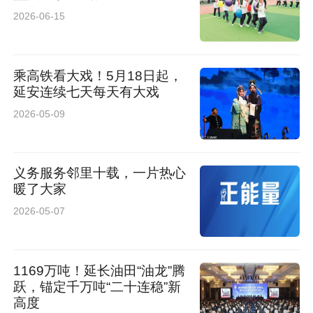
一步凝聚思想共识、增强团队学习能力具有重要
2026-06-15
促进作用。大家一致表示，要将训练中获得的启
示与感悟转化为推动工作的实际动力，在今后的
乘高铁看大戏！5月18日起，
延安连续七天每天有大戏
工作岗位上更好地履职尽责，为实现高质量发展
2026-05-09
贡献智慧与力量。（史方 屈党会）
义务服务邻里十载，一片热心
暖了大家
2026-05-07
1169万吨！延长油田“油龙”腾
跃，锚定千万吨“二十连稳”新
高度