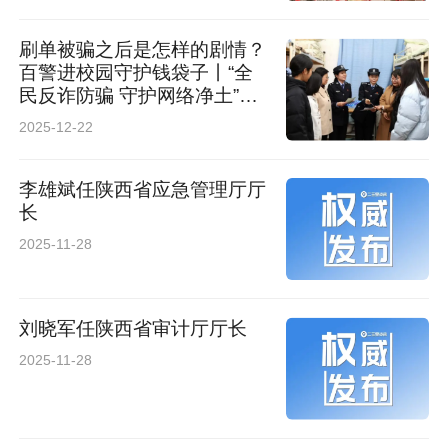
刷单被骗之后是怎样的剧情？
百警进校园守护钱袋子丨“全
民反诈防骗 守护网络净土”网
络传播系列活动
2025-12-22
李雄斌任陕西省应急管理厅厅
长
2025-11-28
刘晓军任陕西省审计厅厅长
2025-11-28