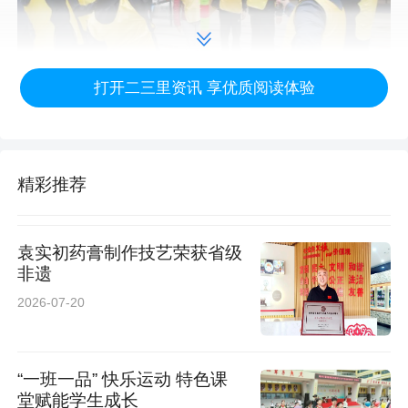
打开二三里资讯 享优质阅读体验
通过系统化、沉浸式的团队实践，学员之间增进
精彩推荐
了相互了解，强化了集体认同，有效提升了培训
班的整体凝聚力、思维创新力与决策执行力。活
袁实初药膏制作技艺荣获省级
非遗
动在热烈掌声中圆满结束。学员们普遍认为，此
2026-07-20
次训练不仅是能力的“练兵场”，更是作风的“淬炼
炉”，它有效锤炼了学员攻坚克难的斗争精神和团
“一班一品” 快乐运动 特色课
结协作的大局意识。对加快实现“三个转变”、进
堂赋能学生成长