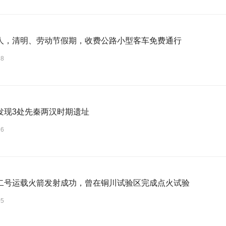
人，清明、劳动节假期，收费公路小型客车免费通行
18
发现3处先秦两汉时期遗址
26
二号运载火箭发射成功，曾在铜川试验区完成点火试验
05