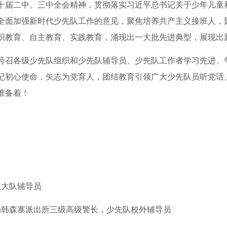
十届二中、三中全会精神，贯彻落实习近平总书记关于少年儿童
全面加强新时代少先队工作的意见，聚焦培养共产主义接班人，
织教育、自主教育、实践教育，涌现出一大批先进典型，展现出
号召各级少先队组织和少先队辅导员、少先队工作者学习先进、
记初心使命，矢志为党育人，团结教育引领广大少先队员听党话
准备着！
队大队辅导员
局韩森寨派出所三级高级警长，少先队校外辅导员