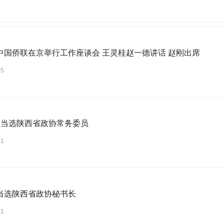
中国侨联在京举行工作座谈会 王灵桂赵一德讲话 赵刚出席
05
员当选陕西省政协常务委员
31
当选陕西省政协秘书长
31