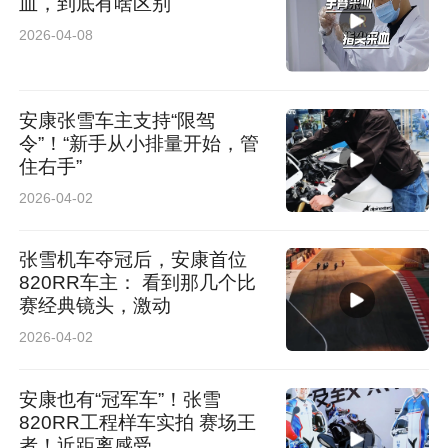
血，到底有啥区别
2026-04-08
安康张雪车主支持“限驾
令”！“新手从小排量开始，管
住右手”
2026-04-02
张雪机车夺冠后，安康首位
820RR车主： 看到那几个比
赛经典镜头，激动
2026-04-02
安康也有“冠军车”！张雪
820RR工程样车实拍 赛场王
者！近距离感受