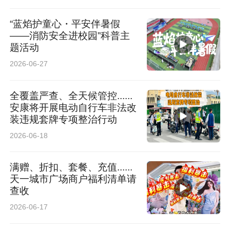
“蓝焰护童心・平安伴暑假
——消防安全进校园”科普主
题活动
2026-06-27
全覆盖严查、全天候管控......
安康将开展电动自行车非法改
装违规套牌专项整治行动
2026-06-18
满赠、折扣、套餐、充值......
天一城市广场商户福利清单请
查收
2026-06-17