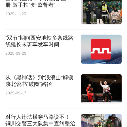
册“随手拍”变“监督者”
2025-11-25
“双节”期间西安地铁多条线路
线延长末班车发车时间
2025-09-29
从《黑神话》到“浪浪山”解锁
陕北说书“破圈”路径
2025-09-17
对行人违法横穿马路说不！
铜川交警三大队集中查纠整治