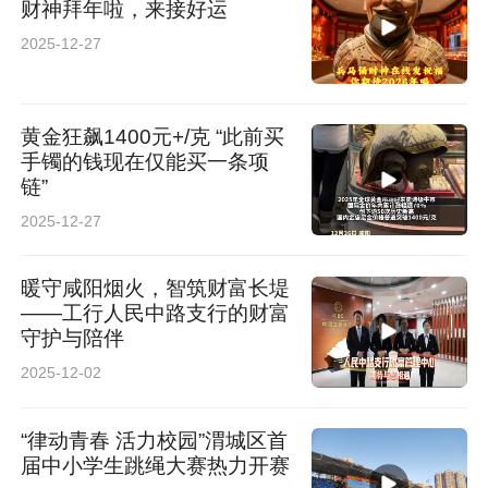
财神拜年啦，来接好运
2025-12-27
黄金狂飙1400元+/克 “此前买
手镯的钱现在仅能买一条项
链”
2025-12-27
暖守咸阳烟火，智筑财富长堤
——工行人民中路支行的财富
守护与陪伴
2025-12-02
“律动青春 活力校园”渭城区首
届中小学生跳绳大赛热力开赛