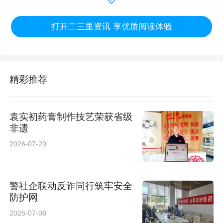
息，并通过技术手段阻碍其他人通过电话、微信
打开二三里资讯 享优质阅读体验
等方式联系张阿姨。虽然过程中，张阿姨也几次
察觉意识到可能是碰到了诈骗，但由于自己孤身
一人，又无法与外界联系，在诈骗分子的继续诱
精彩推荐
骗之下，又继续按照其指示操作。直到民警出现
时，张阿姨还在恍惚无措之中。“太感谢你们了，
袁实初药膏制作技艺荣获省级
要不是你们及时赶到，我这攒了一辈子的养老钱
非遗
就啥都没了……”得知自己的钱分文未少，张阿姨
2026-07-20
握着民警的手，连连道谢。
警社企联动反诈同行筑牢安全
防护网
今年以来，浐灞公安深入推进警务机制改革，以
2026-07-08