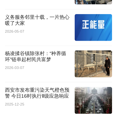
构筑派出所“主防”体系为导向，坚持警力下沉、
保障下倾，推动4个派出所建立16个暖心警务会
义务服务邻里十载，一片热心
暖了大家
客厅，98个社区警务室，让社区民警从“下社
2026-05-07
区”转变为“在社区”，大大提高出警速度和服务群
众频次，真正做到群众有需求、警察有行动，老
杨凌揉谷镇除张村：“种养循
百姓的安全感和满意率持续上升。
环”链串起村民共富梦
2026-03-07
西安市发布重污染天气橙色预
警 今日16时执行Ⅱ级应急响应
2025-12-25