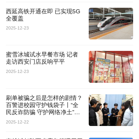
西延高铁开通在即 已实现5G
全覆盖
2025-12-23
蜜雪冰城试水早餐市场 记者
走访西安门店反响平平
2025-12-23
刷单被骗之后是怎样的剧情？
百警进校园守护钱袋子丨“全
民反诈防骗 守护网络净土”网
络传播系列活动
2025-12-22