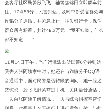
会客厅社区民警殷飞飞、辅警焦锦田立即驱车前
往。17点58分，民警到达，及时中断受害群众与
诈骗分子通话，并紧急止付、挂失银行卡，保住
群众所有积蓄，共计49.2万元！“我不知道，什么
都不知道……”
11月14日下午，当广运潭派出所民警6分钟到达
受害人张阿姨家中时，她还在与诈骗分子QQ语
音通话中，面对民警是否转账的询问，她一脸迷
茫惊恐。殷飞飞赶紧夺过手机，关闭语音通话，
一边向张阿姨了解情况，一边与综合指挥室密切
联系，对受害人名下银行卡进行紧急止付。与此