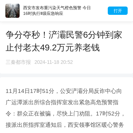
西安市发布重污染天气橙色预警 今日
打开
16时执行Ⅱ级应急响应
争分夺秒！浐灞民警6分钟到家
止付老太49.2万元养老钱
三秦都市报
2024-11-18 20:52
11月14日17时51分，公安浐灞分局反诈中心向
广运潭派出所综合指挥室发出紧急高危预警指
令：群众正在被骗，尽快上门劝阻。17时52分，
接派出所指挥室通知后，西安领事馆区暖心警务