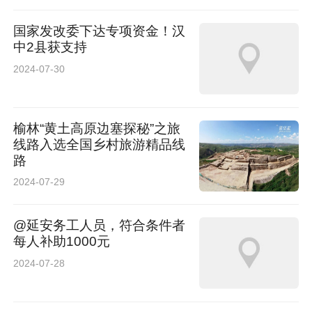
检班组
国家发改委下达专项资金！汉
陕西长美科技有限责任公司技术中心模具班组
中2县获支持
2024-07-30
陕西心特软食品有限责任公司生产技术部技术研
发班组
榆林“黄土高原边塞探秘”之旅
线路入选全国乡村旅游精品线
陕西澳威激光科技有限公司特种激光器组装车间
路
组装一班
2024-07-29
渭南市博思特家政服务有限公司家政部
@延安务工人员，符合条件者
每人补助1000元
延安金能铁路物流科技有限公司采购部
2024-07-28
榆林市七只羊服饰有限责任公司缝制车间二组