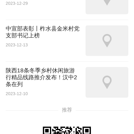
2023-12-29
陕西省人民医院神经内一科
中宣部表彰丨柞水县金米村党
中国铁路西安局集团有限公司工务机械段机械化
支部书记上榜
清筛二车间
2023-12-13
西安咸阳国际机场股份有限公司安检护卫部旅检
陕西18条冬季乡村休闲旅游
一大队长安花班组（备选）
行精品线路推介发布！汉中2
条在列
2023-12-10
推荐