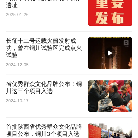
遗址
组长
2025-01-26
高翔 陕西省汉中市龙岗学校校长
长征十二号运载火箭发射成
周金鱼 陕西省白河县金龙建材有限公司车间主任
功，曾在铜川试验区完成点火
试验
杨卫平 中国航空工业集团公司西安飞行自动控制
2024-12-05
研究所所长
省优秀群众文化品牌公布！铜
叱培洲 陕西铁路工程职业技术学院实训教师
川这三个项目入选
2024-10-17
焦悦峰 陕煤集团神木柠条塔矿业有限公司综采三
区机电副区长
首批陕西省优秀群众文化品牌
项目公布，铜川3个项目入选
任宏瑞 秦川机床工具集团股份公司钳工