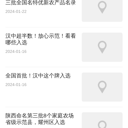
三批全国名特优新农产品名录
2024-01-22
国家税务总局西安高新产业开发区税务局创业园
税务所
汉中超半数！放心示范！看看
长庆油田分公司第六采气厂作业三区高8集气站
哪些入选
2024-01-16
金钼集团金钼股份金属分公司板材事业部精深加
工作业区
全国首批！汉中这个牌入选
陕西省石头河水库灌溉中心汤峪水电站
2024-01-16
西安市公路局临潼公路段秦陵道班
陕西命名第三批8个家庭农场
中国建筑第八工程局西北分公司西安咸阳国际机
省级示范县，耀州区入选
场三期扩建工程东航站楼项目部