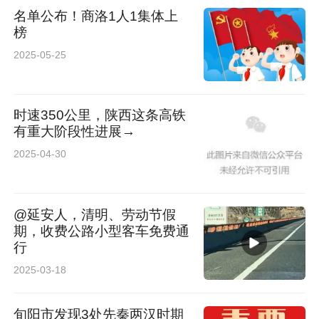
名单公布！商洛1人1集体上
谢思琴（女） 陕西长禾影业有限公司制片部外联
榜
制片
2025-05-25
齐少伟 宝鸡赛威重型机床制造有限公司生产制造
时速350公里，陕西这条高铁
部装配车间主任
有重大阶段性进展→
2025-04-30
唐琪（女） 咸阳市实验中学副校长
韩盈盈（女） 铜川市耀州区精善堂耀州陶瓷工作
@延安人，清明、劳动节假
室陶瓷雕刻设计师
期，收费公路小型客车免费通
行
李长虹 陕西捷声律师事务所专职律师
2025-03-18
赵志新 榆林四海食品配送有限责任公司生产班组
旬阳市发现3处先秦两汉时期