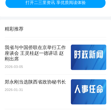
打开二三里资讯 享优质阅读体验
西部超导材料科技股份有限公司
国网陕西省电力有限公司榆林供电公司
精彩推荐
陕西交通控股集团有限公司
我省与中国侨联在京举行工作
榆林市蒙赛尔服饰有限责任公司（备选）
座谈会 王灵桂赵一德讲话 赵
刚出席
中国船舶重工集团公司第七〇五研究所（备选）
2026-03-05
全国五一劳动奖章
郑永刚当选陕西省政协秘书长
2026-01-31
王渤 中煤科工西安研究院（集团）有限公司钻探
装备制造公司数控车工