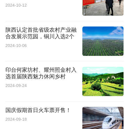
2024-10-12
罗波 中交第一公路勘察设计研究院有限公司项目
负责人
陕西认定首批省级农村产业融
合发展示范园，铜川入选2个
张斌 中铁第一勘察设计院集团有限公司测量工
2024-10-06
雷颖虎 陕西省林业科学院秦岭大熊猫研究中心
（陕西省珍稀野生动物救护基地）主任（副院
印台何家坊村、耀州照金村入
选首届陕西魅力休闲乡村
长）
2024-09-24
孔稳超 西安西电变压器有限责任公司线圈车间绕
线工
国庆假期首日火车票开售！
2024-09-18
王科 中国铁路西安局集团有限公司西安机务段西