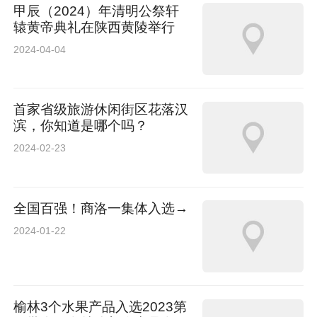
甲辰（2024）年清明公祭轩
汉中万利航空装备制造有限公司机加分厂数铣班
辕黄帝典礼在陕西黄陵举行
2024-04-04
陕西安康建筑工程集团有限公司技术创新班组
商洛比亚迪实业有限公司线束工厂生产部装配二
首家省级旅游休闲街区花落汉
滨，你知道是哪个吗？
车间
2024-02-23
西北农林科技大学安塞水土保持综合试验站
全国百强！商洛一集体入选→
中国航天科技集团有限公司第四研究院第四十一
2024-01-22
研究所重点实验室104室传热与烧蚀组
西安交通大学复杂服役环境重大装备结构强度与
榆林3个水果产品入选2023第
寿命全国重点实验室