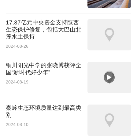
安运用车间电力机车司机
17.37亿元中央资金支持陕西
杨磊 西部机场集团宁夏机场有限公司地面服务分
生态保护修复，包括大巴山北
公司机务工程队机务维修工
麓水土保持
2024-08-26
黄子宏 陕西省消防救援总队汉中支队红军路特勤
站消防员
铜川阳光中学的张晓博获评全
国“新时代好少年”
董敬 陕西红马科技有限公司制造中心前驱体技术
2024-08-19
部部长（备选）
秦岭生态环境质量达到最高类
全国工人先锋号
别
2024-08-10
西安隆基清洁能源有限公司固原光伏电站项目运