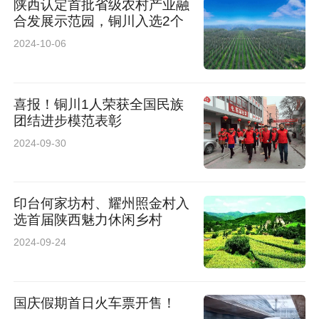
陕西认定首批省级农村产业融
后将分户基础数据直接传输至国家统计局进行统
合发展示范园，铜川入选2个
一汇总计算。
2024-10-06
3.其他说明
喜报！铜川1人荣获全国民族
部分数据因四舍五入的原因，存在总计与分项合
团结进步模范表彰
2024-09-30
计不等的情况。
印台何家坊村、耀州照金村入
选首届陕西魅力休闲乡村
2024-09-24
国庆假期首日火车票开售！