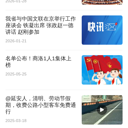
2026-01-28
居民消费支出是指居民用于满足家庭日常生活消
我省与中国文联在京举行工作
费需要的全部支出，既包括现金消费支出，也包
座谈会 铁凝出席 张政赵一德
讲话 赵刚参加
括实物消费支出。消费支出包括食品烟酒、衣
2026-01-21
着、居住、生活用品及服务、交通通信、教育文
化娱乐、医疗保健以及其他用品及服务八大类。
名单公布！商洛1人1集体上
榜
2.调查方法
2025-05-25
全国及分城乡居民收支数据来源于国家统计局组
织实施的住户收支与生活状况调查，按季度发
@延安人，清明、劳动节假
期，收费公路小型客车免费通
布。
行
2025-03-18
国家统计局采用分层、多阶段、与人口规模大小