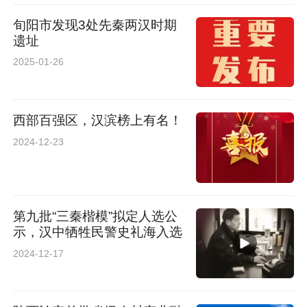
成比例的概率抽样方法，在全国31个省（区、
旬阳市发现3处先秦两汉时期
遗址
市）的1800个县（市、区）随机抽选16万个居民
2025-01-26
家庭作为调查户。
国家统计局派驻各地的直属调查队按照统一的制
西部百强区，汉滨榜上有名！
度方法，组织调查户记账采集居民收入、支出、
2024-12-23
家庭经营和生产投资状况等数据；同时按照统一
的调查问卷，收集住户成员及劳动力从业情况、
住房与耐用消费品拥有情况、居民基本社会公共
第九批“三秦楷模”拟定人选公
示，汉中牺牲民警史礼海入选
服务享有情况等其他调查内容。数据采集完成
2024-12-17
后，市县级调查队使用统一的方法和数据处理程
序，对原始调查资料进行编码、审核、录入，然