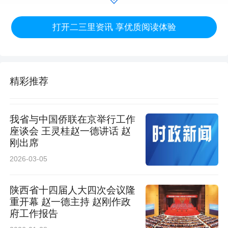
同比增长10.9%。其中，城镇居民人均生活消费
打开二三里资讯 享优质阅读体验
支出27303元，增长10.2%；农村居民人均生活
消费支出15647元，增长11.0%。
精彩推荐
附注
1.指标解释
我省与中国侨联在京举行工作
座谈会 王灵桂赵一德讲话 赵
居民可支配收入是指居民可用于最终消费支出和
刚出席
储蓄的总和，即居民可用于自由支配的收入，既
2026-03-05
包括现金收入，也包括实物收入。按照收入的来
陕西省十四届人大四次会议隆
源，可支配收入包括工资性收入、经营净收入、
重开幕 赵一德主持 赵刚作政
府工作报告
财产净收入和转移净收入。