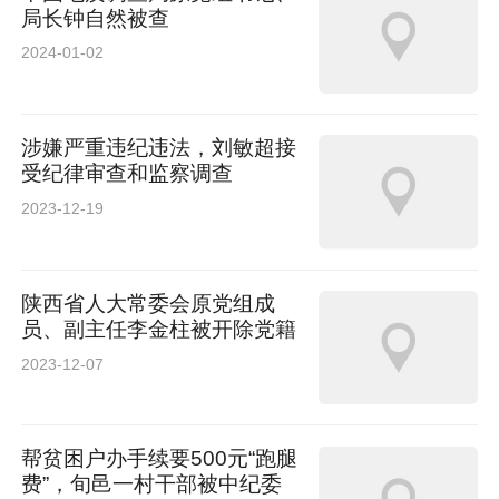
局长钟自然被查
2024-01-02
涉嫌严重违纪违法，刘敏超接
受纪律审查和监察调查
2023-12-19
陕西省人大常委会原党组成
员、副主任李金柱被开除党籍
2023-12-07
帮贫困户办手续要500元“跑腿
费”，旬邑一村干部被中纪委