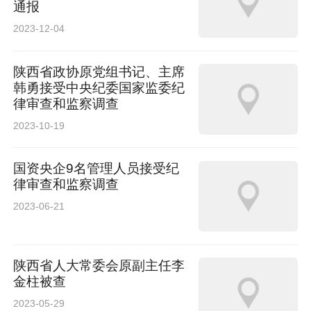
通报
2023-12-04
陕西省政协原党组书记、主席
韩勇接受中央纪委国家监委纪
律审查和监察调查
2023-10-19
国资央企9名管理人员接受纪
律审查和监察调查
2023-06-21
陕西省人大常委会原副主任李
金柱被查
2023-05-29