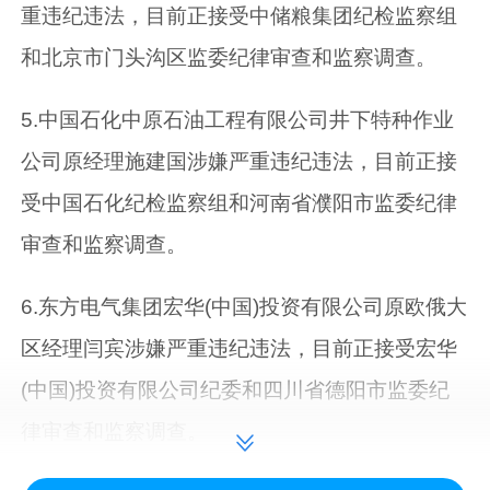
重违纪违法，目前正接受中储粮集团纪检监察组
和北京市门头沟区监委纪律审查和监察调查。
5.中国石化中原石油工程有限公司井下特种作业
公司原经理施建国涉嫌严重违纪违法，目前正接
受中国石化纪检监察组和河南省濮阳市监委纪律
审查和监察调查。
6.东方电气集团宏华(中国)投资有限公司原欧俄大
区经理闫宾涉嫌严重违纪违法，目前正接受宏华
(中国)投资有限公司纪委和四川省德阳市监委纪
律审查和监察调查。