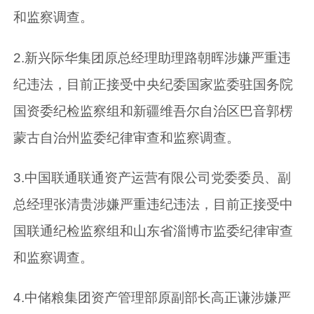
和监察调查。
2.新兴际华集团原总经理助理路朝晖涉嫌严重违
纪违法，目前正接受中央纪委国家监委驻国务院
国资委纪检监察组和新疆维吾尔自治区巴音郭楞
蒙古自治州监委纪律审查和监察调查。
3.中国联通联通资产运营有限公司党委委员、副
总经理张清贵涉嫌严重违纪违法，目前正接受中
国联通纪检监察组和山东省淄博市监委纪律审查
和监察调查。
4.中储粮集团资产管理部原副部长高正谦涉嫌严